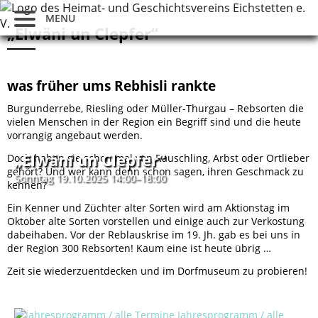
MENU
„Elwäni un Clepfer“
was früher ums Rebhisli rankte
Burgunderrebe, Riesling oder Müller-Thurgau – Rebsorten die
vielen Menschen in der Region ein Begriff sind und die heute
vorrangig angebaut werden.
„Elwäni un Clepfer“
Doch haben sie schon mal von Räuschling, Arbst oder Ortlieber
gehört? Und wer kann denn schon sagen, ihren Geschmack zu
Sonntag 19.10.2025 14:00–18:00
kennen?
Ein Kenner und Züchter alter Sorten wird am Aktionstag im
Oktober alte Sorten vorstellen und einige auch zur Verkostung
dabeihaben. Vor der Reblauskrise im 19. Jh. gab es bei uns in
der Region 300 Rebsorten! Kaum eine ist heute übrig …
Zeit sie wiederzuentdecken und im Dorfmuseum zu probieren!
Jahresprogramm / alle